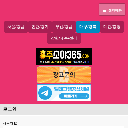
전체메뉴
서울/강남
인천/경기
부산/경남
대구/경북
대전/충청
강원/제주/전라
로그인
사용자 ID